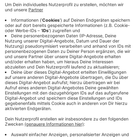
Oberbürgermeister Uwe Schneidewind. Deswegen
sei es wichtig, dass möglichst alle Menschen in
Wuppertal Bescheid wissen, was in einem solchen
Fall zu tun ist. In den 53 Notruf-Meldestellen
bekommen die Menschen im Katastrophenfall
Informationen und bei Bedarf Hilfe. Der AWG-
Kalender wird in diesen Tagen in ganz Wuppertal
verteilt.
Veröffentlicht:
Montag, 14.10.2024 10:01
Anzeige
Anzeige