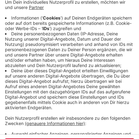
Aushubes recyclebar sind und zum Beispiel beim
Straßen- und Wegebau genutzt werden kann. Die
Anlage entsteht im Gewerbegebiet Westring, auf
einem Grundstück, auf dem vorher ein
Wasserbehälter der WSW stand. Das Gelände
bekommt Schallschutz, giftige Böden werden dort
nicht recycelt.
Veröffentlicht:
Donnerstag, 31.10.2019 16:27
Anzeige
Anzeige