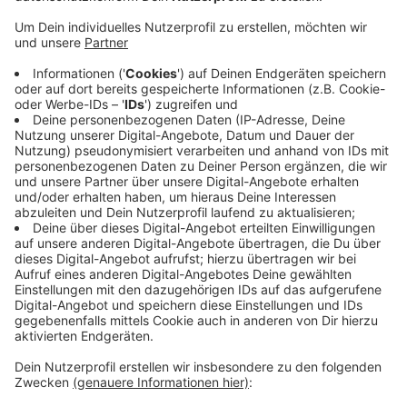
oft nicht die Bewerber, die sie sich vorstellen, sagt
die Arbeitsagentur. Deswegen gibt es jetzt das
Programm "Azubis auf den zweiten Blick". Die
Agentur begleitet dabei Bewerber, die bisher
nichts gefunden haben, in die Betriebe. Im
Zweifelsfall wird der Ausbildung ein Praktikum
vorgeschaltet, damit die Arbeitgeber sich von den
vielleicht nicht direkt sichtbaren Qualitäten der
Jugendlichen überzeugen können. Das habe jetzt
schon in einigen Fällen geklappt - zur
Zufriedenheit beider Seiten.
Veröffentlicht:
Donnerstag, 22.08.2019 17:14
Anzeige