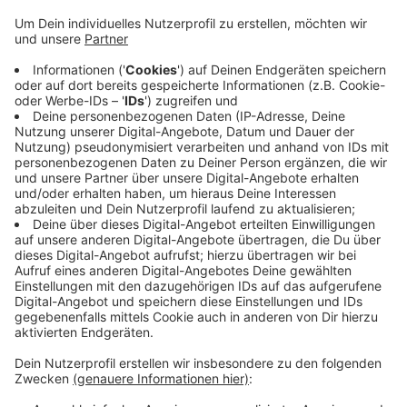
Woche Dienstag (13.04.21) in das Wärmebettchen
hinter der Klappe gelegt. Die Caritas wartet immer
ab, bis sie die Fälle bekannt macht. Inzwischen lebt
es bei einer Bereitschaftspflegefamilie. Die
leibliche Mutter hat jetzt noch mehrere Wochen
Zeit, es sich anders zu überlegen. Erst dann wird
ein Adoptionsverfahren eingeleitet. Die Mutter
kann sich zunächst auch anonym melden. Die
Leiterin der Caritas-Schwangerenberatung
esperanza, Kornelia Fazel, bittet unter ihrer
Handynummer 01732564206 um einen Anruf.
Veröffentlicht:
Dienstag, 20.04.2021 06:19
Anzeige