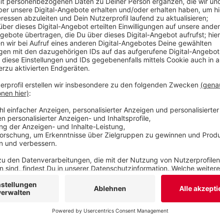
Wuppertaler Bühnen soll nach der Sommerpause i
eingeschränkter Betrieb möglich sein – mit deut
weniger Besuchern.
Veröffentlicht:
Dienstag, 19.05.2020 06:13
Anzeige