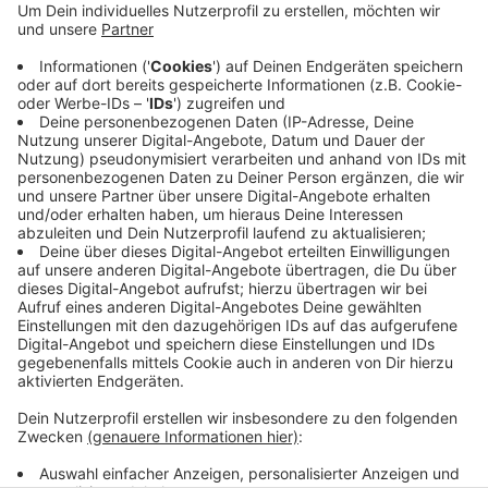
von der Stadt gebaut wurde, ist sie dafür
zuständig. Sie muss klären, ob der Brandschutz
auch mit Bänken gewährleistet ist. Die Frage ist
zum Beispiel, welche Stellen für Bänke in Frage
kommen, ohne dass Flucht- und Rettungswege
blockiert werden. Nur durch Druck aus der Politik
ist Bewegung in das Thema gekommen.
Veröffentlicht:
Freitag, 06.03.2020 09:41
Anzeige
Anzeige