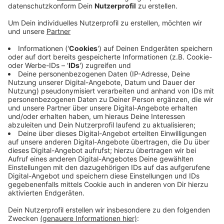
anpassen wollen, damit es in Bussen und
Schwebebahnen nicht zu voll wird. Das haben auch
die Deutsche Bahn und das private
Bahnunternehmen Keolis zugesagt. Laut Bahn wird
kontinuierlich überprüft, wo gegebenenfalls
nachgesteuert werden muss. Das ist zum Beispiel
auf der Strecke von Wuppertal nach Düsseldorf
der Fall. Dort soll ab heute (26.03.20) wieder die
S68 fahren, heißt es. Auch Keolis hat den Fahrplan
schon geändert. Auf dem RE13, der auch
Wuppertal und Düsseldorf verbindet, sollen seit
Dienstag im Regelfall nur noch Doppelzüge
eingesetzt werden. Zu allen Corona-
Sonderfahrplänen für den Schienenverkehr in NRW
gibt es eine
eigene Internetseite.
Veröffentlicht:
Donnerstag, 26.03.2020 09:58
Anzeige