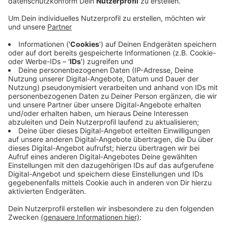
angekündigt, dass ihr Fundbüro zum Hauptbahnhof
in Hagen umziehen wird. In den Zügen und
Bahnhöfen der Bahn werden jedes Jahr 250.000
Gegenstände gefunden - und viele landen bei uns in
Wuppertal. Hier werden sie dann versteigert, wenn
sich niemand meldet. Als Gründe für den Umzug
nennt die Bahn, dass die Räume zu klein und alt
sind. Neuer Standort ab 2024 oder 25 wird ein altes
Kino in Hagen sein. Wann der historische Teil des
Wuppertaler Hauptbahnhofs wiederbelebt wird, ist
unklar. Der Investor will Gastronomie und
Dienstleister ansiedeln, in den Obergeschossen
sollen Büros und Arztpraxen einziehen.
Veröffentlicht:
Samstag, 18.03.2023 06:55
Anzeige