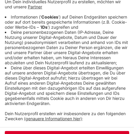
Düsseldorf pendelt, kann außerdem nicht mehr die
S68 nutzen, die zwischen Düsseldorf und
Vohwinkel verkehrt. Diese S-Bahn-Linie gilt
allerdings als besonders störungsanfällig und war
auch schon vor den Bauarbeiten immer wieder von
Verspätungen und Ausfällen betroffen.
Veröffentlicht: Samstag, 14.08.2021 07:24
Anzeige
Anzeige