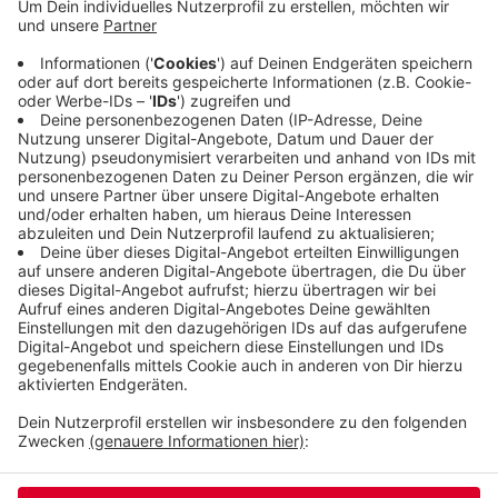
belebten Stelle ist bundesweit etwas ganz
Besonderes. Die Idee kam von der Initiative "Meine
Stunde für Wuppertal". Die organisiert auch den
Gastspieltag im Deweerthschen Garten. Wenn das
gut funktioniert und ankommt, kommt das Klavier
vielleicht auch noch an andere Orte in Wuppertal.
Veröffentlicht:
Samstag, 12.08.2023 07:59
Anzeige
Anzeige