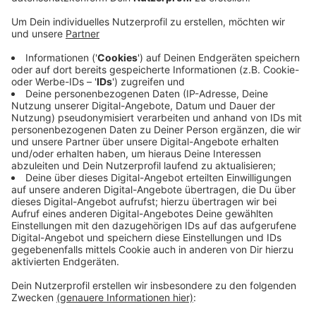
blockieren weiter die Bahnstrecke. Die Stadt hatte
die Arbeiten in Auftrag gegeben. Weil das Geld für
die Sanierung fehlte, sollte die Brücke über
zahlreiche Nächte verteilt abgerissen werden.
Bahn und Stadt sind jetzt gemeinsam vor Ort. Ein
Gutachter soll die Schäden zunächst prüfen. Der
Fernverkehr wird weiter umgeleitet.
Regionalbahnen und S-Bahnen fallen hier
größtenteils aus. Vereinzelt fahren Züge noch bis
zum Hauptbahnhof und bis Oberbarmen und
kehren wieder um. Zwischen Oberbarmen und
Hauptbahnhof sind auch Ersatzbusse unterwegs.
Veröffentlicht:
Freitag, 28.08.2020 05:50
Anzeige