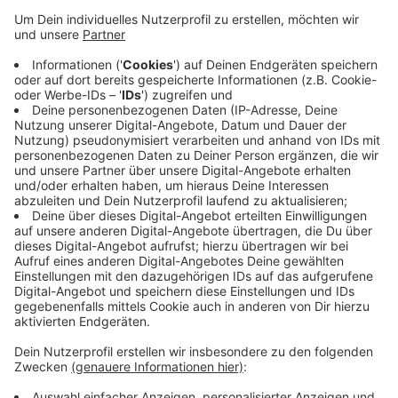
Vohwinkel und Essen-Steele wieder Züge fahren.
Die S9 nimmt dann den Verkehr wieder auf,
allerdings noch mit einem Tempolimit. Außerdem
müssen die Fahrgäste in Essen-Steele umsteigen.
Der Regionalexpress 49 entfällt vorerst weiter.
Der Bus-Ersatzverkehr zwischen Wuppetal und
Essen-Hauptbahnhof bleibt erst einmal in Betrieb.
Nächste Woche Donnerstag fallen dann auch die
letzten Einschränkungen weg und alle Züge sollen
wieder planmäßig verkehren.
Veröffentlicht:
Donnerstag, 09.12.2021 14:23
Anzeige