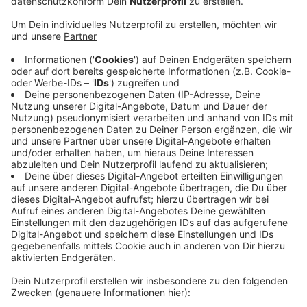
überrascht, dass die Corona-Schutzverordnung
des Landes, die seit heute (16.12.20) gilt, nur eine
Vorschrift für Privatwohnungen enthält: "Partys
und vergleichbare Feiern sind generell untersagt."
Ansonsten kommt vom Land nur der Appell, sich
auch zu Hause an die Kontaktbeschränkungen zu
halten. Das ist dem Krisenstab zu wenig. Er hatte
schon öfter Regeln für Privatwohnungen
aufgestellt. Die aktuellen laufen allerdings
Sonntag aus. Auf Anfrage von Radio Wuppertal
teilte der Krisenstab mit, dass die neuen
Wuppertaler Sonderregeln möglichst schnell
festgeschrieben werden sollen.
Veröffentlicht:
Mittwoch, 16.12.2020 17:18
Anzeige