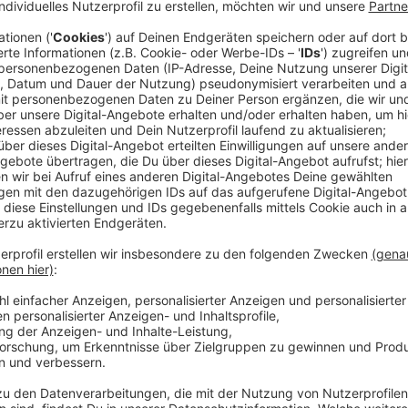
Es ist mittlerweile kein Geheimnis mehr: Balkonkraf
Balkongeländer gehangen und schon entsteht das ei
steigt rasant: allein in den Monaten Mai, April und J
Prozent im Vergleich zum gleichen Zeitraum im verg
wurden in diesem Jahr schon fast 43.000 dieser Anlag
Anzeige
Balkonkraftwerke: Zu viele Förderanträge
Anzeige
Die Kommunen fördern
zudem die Anschaffung eines
dafür sind allerdings sehr unterschiedlich. Einige K
andere weniger. Und die Förderanträge übersteigen i
Finanzrahmen, den die Kommunen dafür vorgesehen h