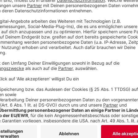
vertröstet werden müssen.
Anzeige
Balkonkraftwerke: Vereinfachungen seitens
Anzeige
Dass der Boom so enorm ist, liegt auch am Vorgehen 
einfacher gemacht.
Seit dem 1. April beispielsweise das
Anmelden ei
zuvor 20 Fragen, die beantwortet werden mussten
Kleine Solaranlagen können nun nicht nur auf B
angebracht werden.
Außerdem dürfen die Anlagen nun auch eine Lei
Im Mietrecht wurde zudem geändert, dass Vermi
einfach ablehnen können.