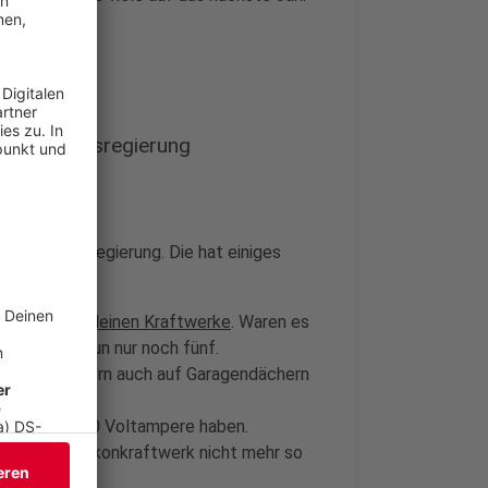
 der Bundesregierung
der Bundesregierung. Die hat einiges
nes dieser kleinen Kraftwerke
. Waren es
, sind es nun nur noch fünf.
alkonen, sondern auch auf Garagendächern
stung von 800 Voltampere haben.
eter ein Balkonkraftwerk nicht mehr so