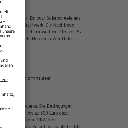
twerke boomen. Ein paar Solarpaneele ans
gene kleine Kraftwerk. Die Nachfrage
uni gab es deutschlandweit ein Plus von 52
angenen Jahr. In Nordrhein-Westfalen
en registriert.
 für manche Kommunen
 Balkonkraftwerks. Die Bedingungen
ommunen geben bis zu 500 Euro dazu,
n vielen Städten in NRW den
aben, sodass viele auf das nächste Jahr