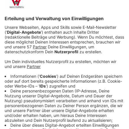
unerschütterlichem Einsatz – und einer
außergewöhnlichen Portion Empathie.
Veröffentlicht:
Sonntag, 13.07.2025 11:11
Anzeige
Doch was als mühsame Spurensuche in alten Akten
beginnt, entwickelt sich bald zu einem brisanten Fall:
Eine vergessene Mordserie, ein unbekanntes Opfer
und Hinweise, die tief in das Machtgefüge der eigenen
Behörde führen.
Anzeige
Wir benötigen Ihre