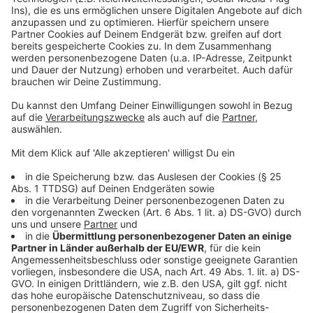
©
Copyright: Amazon Prime Video
Ballard ist gefordert. Es gibt ein unbekanntes Opfer
und eine Verbindung zu einer längst vergessenen
Mordserie.
Anzeige
©
Copyright: Amazon Prime Video
Ballard und Bosch ermitteln wieder zusammen. Die
Sichtweise des pensionierten Detective ist jetzt sehr
wertvoll.
Anzeige