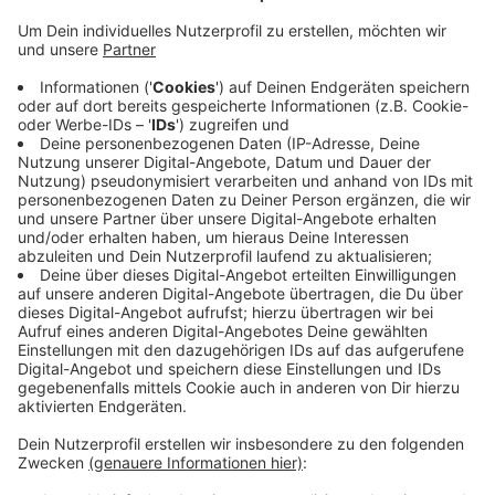
Und auch in der Stadt könnte es heute Vormittag
Verkehrsprobleme geben. Die Ampelanlage auf der
großen Kreuzung am Robert-Daum-Platz in
Elberfeld wird ab 9 Uhr für zwei Stunden
abgeschaltet. Die Zeit will die Stadt nutzen die
Anlage zu warten und Signale anpassen. Die
Polizei soll in der Zeit den Verkehr regeln - es wird
damit gerechnet, dass es einige Staus dort geben
könnte.
Veröffentlicht:
Donnerstag, 01.08.2019 06:23
Anzeige