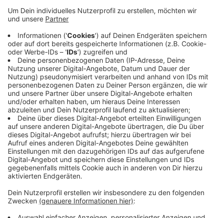
Wirtschaftsförderung begrüßt die Entwicklung:
„Es ist ein tolles Ergebnis, dass die Bauarbeiten
jetzt beginnen. Es ist eine gute Ergänzung zum
vorhandenen Angebot auf Lichtscheid.“ Vor allem
nachhaltige Gründungsideen sollen in dem neuen
Zentrum umgesetzt werden. Es entsteht auf dem
Gelände des früheren Poco-Möbelmarkts und in
dem historischen Fabrikgebäude davor. Laut
Volmerig würde es trotz der Corona-Krise noch
zahlreiche Gründer in der Stadt geben.
Veröffentlicht:
Montag, 13.07.2020 06:09
Anzeige