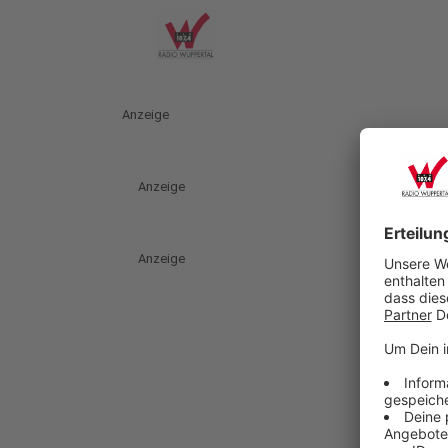
Anzeige
Anzeige
Anzeige