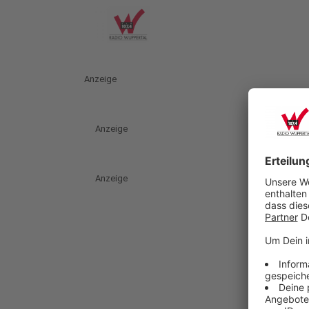
Anzeige
Anzeige
Anzeige