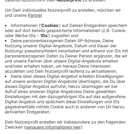
gefährlich. Die Stadt bedauert, dass es für die
Baustelle nur wenig Platz gibt, so dass nur sehr
kleinteilig gearbeitet werden könnte. Darüber
hinaus habe sich alles verzögert, weil kaum Firmen
auf die Ausschreibungen reagiert hätten und weil
es Lieferschwierigkeiten gab. Das Hauptgebäude
ist nur über eine Ersatztreppe erreichbar. Diese
werde regelmäßig auf Sicherheit geprüft und jetzt
mit einem rutschfesten Belag ausgestattet. Der
Neubau für die Ganztagsbetreuung wird
inzwischen genutzt, der Schulhof soll im Januar
fertig sein.
Veröffentlicht:
Dienstag, 07.11.2023 16:38
Anzeige