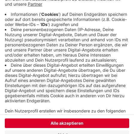
Schäden beseitigt. Eine Baustellenampel regelt
den Verkehr auf der Brücke zwischen
Schlossbleiche und Tiefgarage Ohligsmühle. Zur
Schlossbleiche kommt man während der Arbeiten
nur über die B7.
Veröffentlicht:
Montag, 21.10.2019 16:10
Anzeige
Anzeige
Anzeige