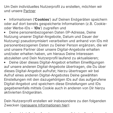
nur 35 Prozent der Gäste. In einer Modellrechnung
wird ermittelt, wie viele Gäste an welchem Ort
starten und wie viele Stellplätze für Busse, Autos
und Fahrräder gebraucht werden. Von Vohwinkel
aus soll es einen Shuttle-Service geben. Die
Gebiete Tesche und Zoo können gut mit dem
öffentlichen Nahverkehr erreicht werden. Hier
bietet sich aber auch eine Anreise mit dem Rad an.
Im Bereich Bahnhof Vohwinkel soll geprüft werden,
wo Fahrrad-Abstellplätze entstehen können. Die
sollen dann auch nach der BUGA bleiben.
Veröffentlicht:
Mittwoch, 23.10.2024 06:22
Anzeige