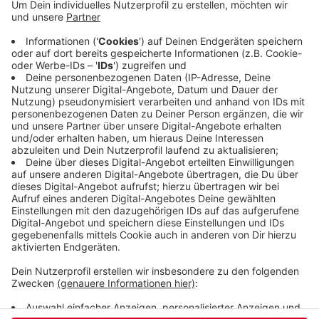
Unterstützung zu bekommen. Normalerweise
verwandelt das Festival an jedem Juli-Dienstag
öffentliche Plätze in unserer Stadt in eine Bühne
für alle, zum Beispiel den Bahnhofsvorplatz am
Döppersberg. Die Organisatoren bedauern die
Absage und hoffen, dass sie das Festival nächstes
Jahr wieder durchführen können.
Veröffentlicht:
Freitag, 15.05.2026 13:36
Anzeige
Anzeige