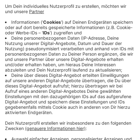
Bett - Kindertal hilft schnell und unbürokratisch.
Mit der Eintrittskarte für zehn Euro wird konkrete
Hilfe geleistet. Jeder Cent aus dem Konzert geht
an Familien in Wuppertal. Zudem ist das
Benefizfestival für die Bands der erste Auftritt
seit Monaten. Sie wurden von einer Jury aus
unserer Aktion "Radio statt Bühne" ausgewählt. In
den vergangenen Monaten haben wir über hundert
Bands und Künstler:innen im Radio vorgestellt.
Veröffentlicht:
Dienstag, 17.08.2021 06:45
Anzeige