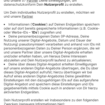
Ich bin unfassbar stolz auf die Mannschaft,
auf uns. Wir haben Geschichte geschrieben.
Wir freuen uns einfach riesig drauf.
Sprachlos, Stimme fast weg! Ich freue mich
jetzt auf ein paar Bierchen. Aber natürlich
Contenance, wir haben am Samstag das
nächste Spiel!
Bereits morgen (20.12.25) spielt der BHC wieder in
der Unihalle, dann in der Bundesliga gegen den TBV
Lemgo-Lippe. Die Endrunde im Pokal ist erst Mitte
April.
Veröffentlicht:
Freitag, 19.12.2025 06:08