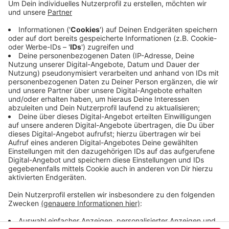
Forscherteam der Uni hatte den LKW selbst
entwickelt. Damit sollen Asphaltschäden
aufgespürt werden, die von außen nicht sichtbar
sind. Wie die Landesregierung mitteilt, liefert der
sogenannte "Pavement Scanner" unverzichtbare
Daten, um den Straßenzustand zu bestimmen und
Landstraßen zu erhalten.
Veröffentlicht:
Dienstag, 11.06.2019 06:34
Anzeige
Anzeige