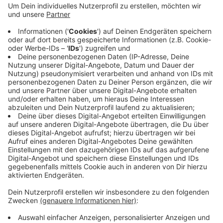
Obwohl der 25-Jährige sich dabei verletzte,
weigerte er sich später, im Rettungswagen
mitzufahren. Das wiederum wunderte die Polizei,
die den Mann daraufhin auf die Wache mitnahm und
ihm eine Blutprobe abnahm - er war tatsächlich
betrunken und musste seinen Führerschein
abgeben. Bei dem Unfall entstand ein Schaden von
rund 20.000 Euro.
Veröffentlicht:
Freitag, 02.05.2025 06:23
Anzeige
Anzeige