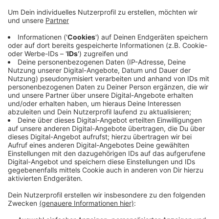
„Die Kurzarbeit hatte sich bereits in der
Finanzkrise 2008/09 bewährt. Das jetzige Ausmaß
der Krise haben wir aber nicht vorhersehen
können.“ Wie viele Menschen tatsächlich in
Kurzarbeit sind, wird sich noch zeigen. Die Firmen
haben drei Monate Zeit, die Abrechnungsanträge
für die Kurzarbeit zu stellen. Das Kurzarbeitergeld
wird von der Agentur für Arbeit auch zunächst
unter Vorbehalt ausgezahlt. Allerdings seien
richtige Betrugsfälle selten.
Veröffentlicht:
Donnerstag, 23.07.2020 06:01
Anzeige