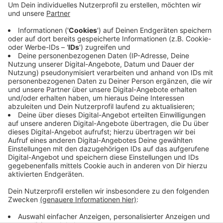
Ausbildungsplätze in kaufmännischen, gewerblich-
technischen und Gesundheitsberufen sowie duale
Studiengänge. Zusätzlich beraten Fachleute der
Arbeitsagentur sowie der Jobcenter der drei
bergischen Großstädte individuell vor Ort. Hier
stehen die Links zur
Anmeldung
und zu einer
Übersicht
.
Veröffentlicht:
Mittwoch, 04.03.2026 06:24
Anzeige
Anzeige