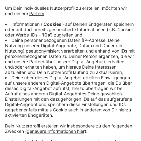
Gemeinde Ditib will neben einer neuen Moschee
auch eine Kita, Wohnungen und ein
Gemeindezentrum einrichten. Die Autonome
Szene, deren Zentrum an der Markomannenstraße
dem Neubau weichen müsste, begrüßt den
Beschluss der Bezirksvertretung. Sie verweist auf
die Verbindung zwischen Ditib und dem Türkischen
Präsidenten Erdogan und dessen Haltung in
Fragen von Demokratie und Menschenrechten. Der
Beschluss der Bezirksvertretung ist für den
Stadtrat nicht bindend.
Veröffentlicht:
Freitag, 27.05.2022 17:12
Anzeige