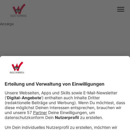
menu
Anzeige
mail
open_in_new
Teilen:
BHC auswärts gegen Flensburg-
Handewitt
Der Bergische HC ist heute in der ersten
Handballbundesliga für ein Auswärtsspielt im
hohen Norden: Gegner ist die SG Flensburg-
Handewitt. Die Mannschaft steht aktuell auf Platz
fünf in der Tabelle, der BHC steht auf Rang neun.
Für den BHC wird es kein leichtes Spiel. Man
brauche Spieler, die über sich hinaus wachsen,