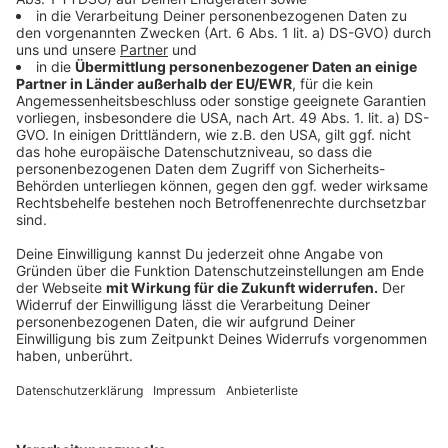
Nase läuft oder die Augen rot werden. Daher gibt es -
nicht nur für Betroffene selbst - für jedes Jahr einen
Pollenflugkalender, der aufzeigt, welche Pollen aktuell
in den verschiedenen Monaten durch die Luft fliegen.
Den Anfang machen üblicherweise die Hasel und Erle.
Kurz danach startet die Pollenflugsaison der Birke - bis
im späten Frühling auch die Gräser anfangen, zu blühen.
Anzeige
©
Hexal/Wetter Online
Anzeige
Anhand der Grafik lässt sich erkennen, dass die