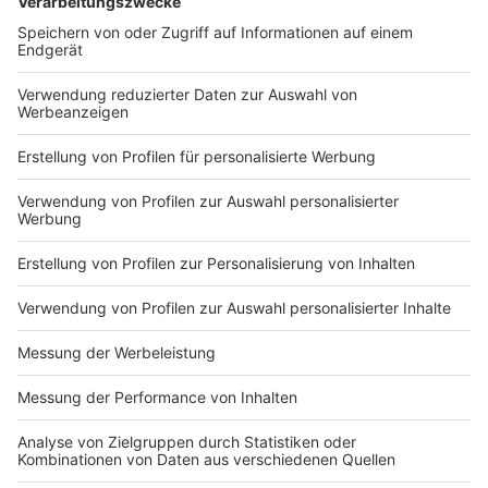
Pollenflugsaison sich also bis weit in den Sommer
hinein zieht. Manch Allergiker hat daher über das
gesamte Jahr verteilt mit Pollen zu kämpfen, andere
sind nach nur ein paar Monaten durch. Wer betroffen
ist, weiß nach ein paar Jahren eigentlich ziemlich
exakt, wann es für die Person beginnt und wann es
auch wieder endet. Dass sich neue Allergien
hinzuentwickeln ist eher unwahrscheinlich, aber nie zu
100 Prozent auszuschließen. Genauso wie die
Tatsache, dass man im Alter nicht doch noch
bestimmte Allergien entwickelt, nachdem man
eigentlich jahrzehntelang gar nichts damit zu tun
hatte.
Autor: Joachim Schultheis
Anzeige