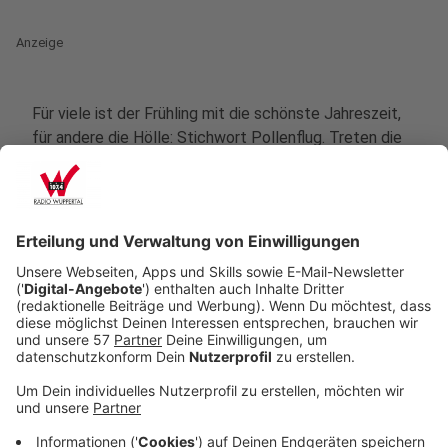
Anzeige
Für viele ist der Frühling mit die schönste Jahreszeit,
für andere die Hölle: Stichwort Pollenflug. Treten die
ersten Symptome wie eine juckende Nase oder
tränende Augen auf, ahnen viele schon, dass es wieder
soweit ist. Über 20 Prozent der Kinder und mehr als 30
Prozent der Erwachsenen entwickeln eine Allergie in
Deutschland. Eine nicht kleine Anzahl an Menschen.
Dabei ist der Heuschnupfen besonders stark
vertreten.
Viele haben mit ihren oberen Atemwegen Probleme,
denn hier können die Schleimhäute anschwellen,
worauf die Nase mit Schnupfen und Juckreiz reagiert.
Es gibt auch vereinzelt extrem starke Fälle, bei denen
sich sogar ein asthmatischer Husten bilden kann.