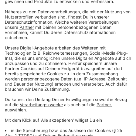
Stadt am Morgen, auf dem Land am Abend.
Pollenbelastung im Schlafzimmer niedrig halten:
Vor dem Schlafen Haare waschen, Betten nicht
im Freien trocknen.
Teppiche und Polster regelmäßig saugen (evtl.
Staubsauger mit Pollenfilter anschaffen), Böden
feucht wischen.
Autofenster beim Fahren geschlossen halten.
Gegebenenfalls einen speziellen Pollenfilter
einsetzen.
Anzeige
Pollenflug 2023 - das ist der Kalender
Anzeige
Manch einer weiß gar nicht, weswegen gerade die