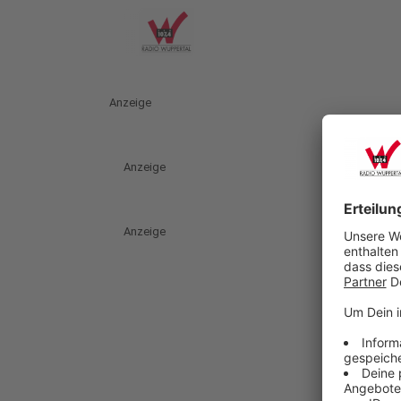
Anzeige
Anzeige
Anzeige