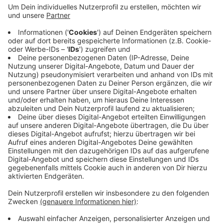
unter der 284-0 melden. Wie berichtet hatte es um
kurz nach Mitternacht in einem Klassenzimmer der
Hermann-Herberts-Grundschule gebrannt. Nach
weniger als einer Stunde war das Feuer aus. Die
Einsatzkräfte haben Einbruchsspuren entdeckt -
sie gehen deshalb von Brandstiftung aus. Mehrere
Büroräume sind wegen der Schäden durch das
Feuer aktuell nicht mehr nutzbar.
Veröffentlicht:
Dienstag, 11.04.2023 16:06
Anzeige
Anzeige