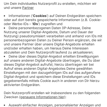
persönlich informiert und bekommt sein Geld
zurück. Die Schließung wirft die Planung der
Bühnen über den Haufen. Das Familienstück "Robin
Hood" ist fertig geprobt, fast so weit ist die
komische Operette "Die Piraten". Andere Stücke,
die noch in Arbeit sind, werden verschoben. Eine
geplante Produktion, die Oper "Drachenreiter"
entfällt ganz.
Veröffentlicht:
Mittwoch, 09.12.2020 18:11
Anzeige
Anzeige