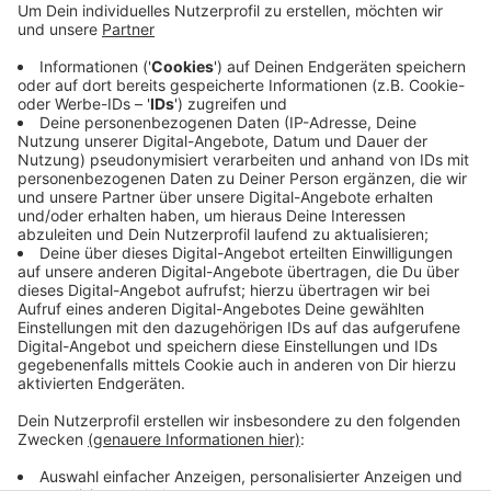
Abstimmung des Wettbewerbs ein, sagt Clara
Utsch von der Stadt. Da werden die
Projekte
vorgestellt, wir alle können danach online oder
persönlich unsere Stimmen abgeben. Insgesamt
215.000 Euro stellen die Stadt Wuppertal und
Sponsoren zur Verfügung. Ende September sollen
die Gewinner feststehen.
Veröffentlicht:
Dienstag, 15.08.2023 15:07
Anzeige
Anzeige