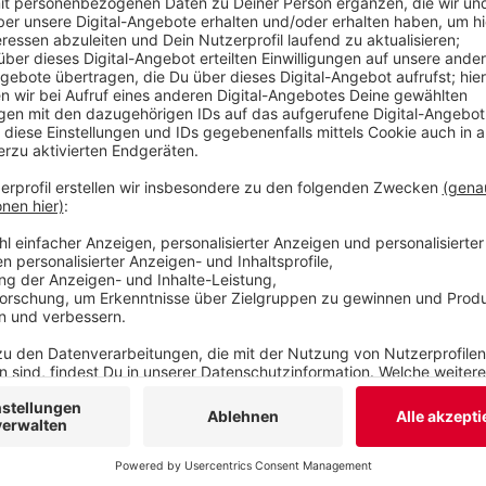
irrelevant erklärt. Seit Kämmerer Bunte neue Lü
hat, machen diejenigen, die schon von Beginn an
Stimmung gegen das Projekt.
Veröffentlicht:
Montag, 04.11.2024 15:45
Anzeige