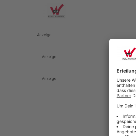
Anzeige
Anzeige
Anzeige