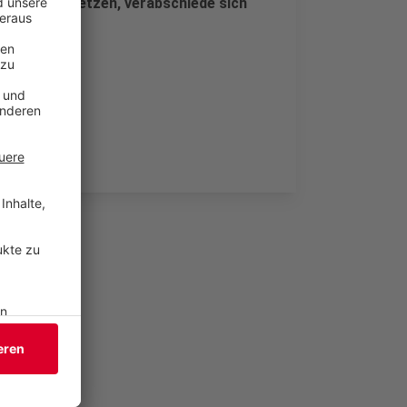
uasi zu ersetzen, verabschiede sich
ppertal.