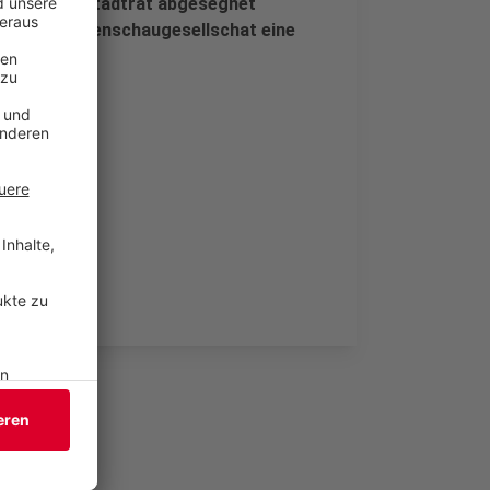
ttwoch vom Stadtrat abgesegnet
 Bundesgartenschaugesellschat eine