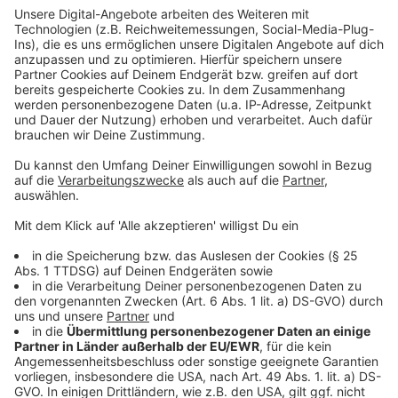
kosten. Zwar sollen persönliche Verfehlungen der
Grund für den Abgang sein, die aber wohl nicht für eine
Kündigung des noch dreieinhalb Jahre laufenden
Vertrags taugten. Die Steuerzahler hätten ein Recht
darauf zu erfahren, was dieser vorzeitige Abgang
koste - der VRR reagiere darauf aber mit
Heimlichtuerei und habe die Kosten bislang nicht
beziffert, so die Kritik.
Anzeige
©
picture alliance/dpa | Roland Weihrauch
Anzeige
Jüdisches Museum in Köln
Anzeige