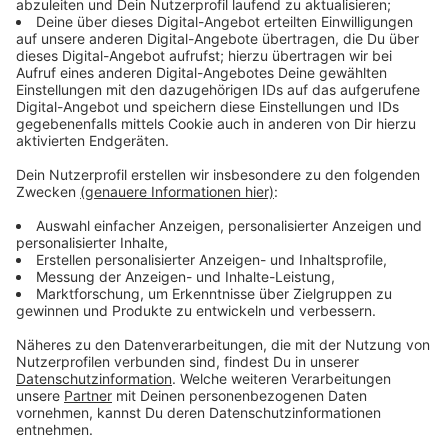
Deshalb läge der wirtschaftliche Vorteil jedenfalls
nicht ohne weiteres auf der Hand. Dass die Stadt die
konkreten wirtschaftlichen Folgen ihres jahrelangen
Nichtstuns nicht beziffern könne, sei nachvollziehbar.
Aber der Versuch, den Steuerzahlern einzureden, dass
es vielleicht gar keinen Schaden gebe, sei ärgerlich, so
der Bund.
Anzeige
Goldener Spazierstock beim VRR
Anzeige
Das vorzeitige
Ausscheiden eines Vorstandsmitglieds
des Verkehrsverbundes Rhein-Ruhr (VRR)
wird die
Steuerzahler nach Berechnungen ihrer
Interessenvertretung mindestens 700.000 Euro