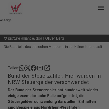
menu
Anzeige
©
picture alliance/dpa | Oliver Berg
Die Baustelle des Jüdischen Museums in der Kölner Innenstadt
mail
open_in_new
Teilen:
Bund der Steuerzahler: Hier wurden in
NRW Steuergelder verschwendet
Der Bund der Steuerzahler hat bundesweit wieder
einige exemplarische Fälle aufgelistet, die
Steuergeldverschwendung darstellen. Enthalten
sind Beispiele aus Nordrhein-Westfalen.