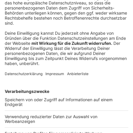
Nicht zum ersten Mal beschäftigt sich der
Steuerzahlerbund mit dem
Jüdischen Museum in Köln
.
Inzwischen seien die Kosten für das Museum und den
unterirdischen Rundgang von 48 auf 190 Millionen Euro
gestiegen. 2.000 Jahre Kölner Stadtgeschichte sollen
in einem 600 Meter langen unterirdischen Rundgang
namens
"Miqua"
erlebbar werden. Gezeigt werden
sollen die Überreste eines römischen
Statthalterpalasts, eines mittelalterlichen jüdischen
Viertels und eines Goldschmiedeviertels. Der
Eröffnungstermin Ende 2019 sei inzwischen auf Ende
2027 verschoben worden.
Eine ganze Reihe von Faktoren hätten die Kosten in
die Höhe getrieben. Für Köln, das auf einen
Schuldenstand von sechs Milliarden Euro zusteuere,
sei das fatal: Die Fördersumme des Landes sei bei