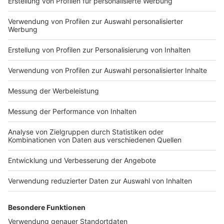
33,7 Millionen Euro gedeckelt. Damit steige der
städtische Eigenanteil von 28,8 auf mehr als 156
Millionen Euro. Eine finanziell angeschlagene Stadt wie
Köln dürfe sich auf solche Großprojekte mit
unkalkulierbaren Risiken nicht einlassen, so der Bund.
Anzeige
Teurer Fußweg in Wachtberg
Anzeige
Für nur 300 Euro hat die
Gemeinde Wachtberg
im
Rhein-Sieg-Kreis unbürokratisch und pragmatisch einen
rund 70 Meter langen Schotterweg angelegt, damit
Fußgänger nicht länger am Fahrbahnrand einer
Landesstraße neben 100 Stundenkilometer schnellen
Autos laufen müssen. Prompt wurde der Weg vom