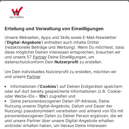
Anzeige
Telefonie in Aachen
Anzeige
Die Stadt Aachen hat fast 20 Jahre lang mit alten
Telefonverträgen telefoniert, ohne zu prüfen, ob sie
durch eine Neuausschreibung viel Geld hätte sparen
können. Das rügte erst das städtische
Rechnungsprüfungsamt und nun auch der
Steuerzahlerbund. Als Grund für die Treue zum
Altvertrag gab die Stadt - neben Personalmangel - die
Komplexität der Telefondienstleistung durch
"regelmäßige Auslandstelefonie ins Dreiländereck und
zum Beispiel auch durch Rufumleitungen für im
Ausland wohnende Mitarbeiter" an.