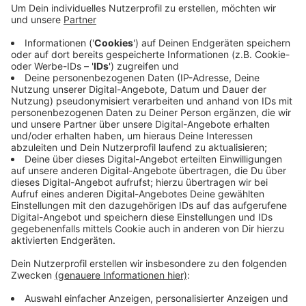
Radio Wuppertal heißt es vom Landesbetrieb
Straßen NRW, dass die ausführende Firma aber
kurzfristig entscheidet, ob die Fahrbahn für
Markierungsarbeiten trocken genug ist. Das ist
wohl auch aktuell der Fall. Straßen NRW bittet um
Verständnis, dass man vor diesem Hintergrund
keinen feststehenden Sperrungszeiten nennen
könne.
Veröffentlicht:
Montag, 18.05.2026 06:38
Anzeige
Anzeige