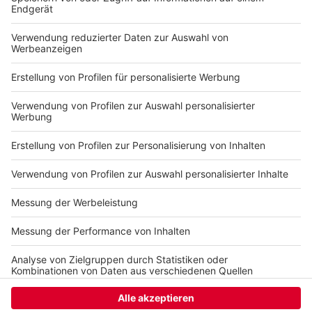
Linien E800/E860: Im Univerkehr werden zum
Wintersemester 2024/2025 geringfügige
Anpassungen im Sinne der Entlastung des
Linienverkehrs 615/645 vorgenommen.
Veröffentlicht:
Donnerstag, 15.08.2024 06:14
Anzeige
Anzeige
Anzeige