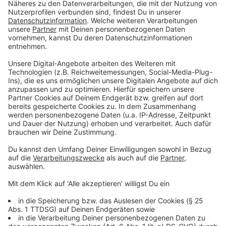
Linie 644: Montags bis freitags erhält die Linie
geringfügige Fahrzeitanpassungen. Die
Umsetzung erfolgt bereits zum 31.08.2024.
Linie 645: Montags bis freitags endet die letzte Fahrt
in Richtung Schulzentrum Süd bereits
an Wuppertal Hbf. Fahrgästen in Richtung Hahnerberg
steht weiterhin die parallel
verkehrende Linie 615 zur Verfügung.
Linie NE2: In Fahrtrichtung Wuppertal Hauptbahnhof
entfällt im Einklang mit NVP Teil 3 der