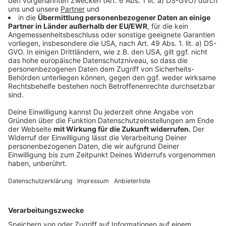
Abschnitt Wieden Schleife bis Kirchenfelder Weg.
Linie NE3: Im Einklang mit dem NVP Teil 3 entfällt in
beiden Fahrtrichtungen der Abschnitt
Schaumlöffel bis Markland.
Linie NE6: In Fahrtrichtung Ronsdorf Bahnhof entfällt
im Einklang mit dem NVP Teil 3 im
Bereich der Jägerhofstraße der Abschnitt Sandhof –
Hermannshöhe – Friedenshain zu
Gunsten einer neuen Linienführung über Am
Waldschlößchen – Am Freudenberg