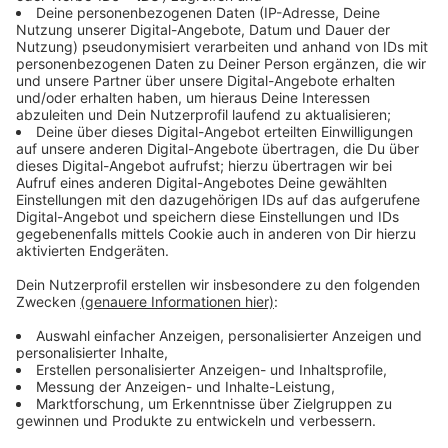
beiden Richtungen um zehn Minuten
verschoben.
Linie 625: In Richtung Sudberg erhält die Linie eine
geringfügig veränderte
Fahrtzeitenaufteilung.
Linie 640: Im Abschnitt Alter Markt –
Brändströmstraße erhält die Linie im Einklang mit dem
NVP Teil 2 eine veränderte Linienführung: Der Fahrweg
über Höhne – Brändströmstraße
entfällt zu Gunsten des neuen Linienweges über Am
Clef – Heckinghauser Straße.