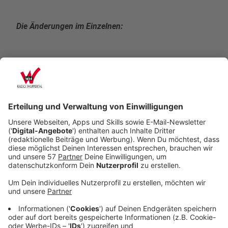
Die Änderungen im Einzelnen:
Linien 604/611: In Folge der Herabsetzung der
Geschwindigkeit auf Tempo 30 in
Teilbereichen der Heckinghauser Straße ohne
Kompensationsmaßnahmen für den ÖPNV
haben die Linien 604 und 611 Fahrtzeitprobleme
entwickelt. Dies erfordert eine
Fahrtzeitzugabe und löst bei der WSW mobil einen
Fahrzeug- und Personalmehrbedarf aus.
Linie 623: Die Fahrplanlage der Linie 623 wird in