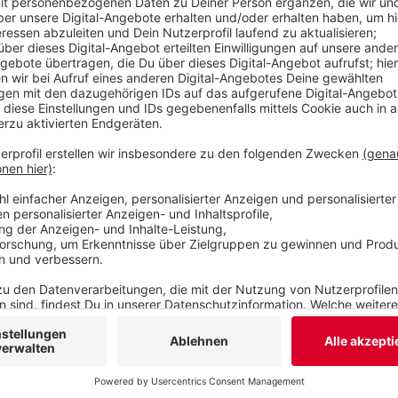
normalerweise können nur Ordnungsamt und Poliz
der Stadt. In Wuppertal hat das Ordnungsamt no
Maskenpflicht Geld kassiert.
Veröffentlicht:
Mittwoch, 05.08.2020 13:23
Anzeige