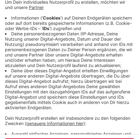
da auch beflügelt von den Umfrageergebnissen,
die besser werden.“ Ahlmann sieht auch eine gute
Mischung bei den Kandidierenden für den
Bundestag: Für Ronsdorf und Cronenberg tritt der
erfahrene Jürgen Hardt an, für den großen
Wahlkreis Wuppertal I die junge Fraktionschefin
Caroline Lünenschloss.
Veröffentlicht:
Donnerstag, 24.06.2021 09:50
Anzeige
Anzeige