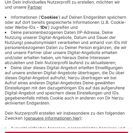
Radio-Wuppertal-Informationen dagegen sind, soll
auch ihr Vorgänger, Michael Müller, wieder
aufgestellt werden. Er ist als Direktkandidat für
den Grifflenberg vorgesehen - sein Listenplatz ist
nicht sehr aussichtsreich. Die Entscheidung fällt
heute bei einer Mitgliederversammlung in der
Stadthalle.
Veröffentlicht:
Samstag, 20.06.2020 07:21
Anzeige
Anzeige