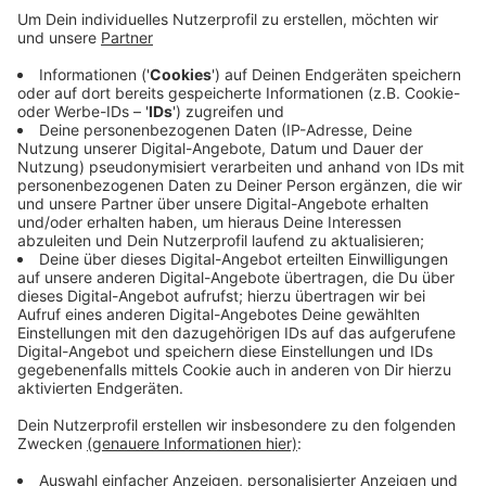
Unternehmen entstehen, die sich mit
Kreislaufwirtschaft beschäftigen - also wie man
beim Produzieren die Umwelt schont und Abfälle
wiederverwertet. Die Bewerbungen kommen zum
Beispiel aus China, Singapur, Mexiko und Israel -
viele aber auch aus unserer Region.
Platz ist zunächst für 15 Unternehmen, die werden
in den nächsten Wochen ausgewählt.
Veröffentlicht:
Montag, 03.05.2021 06:18
Anzeige