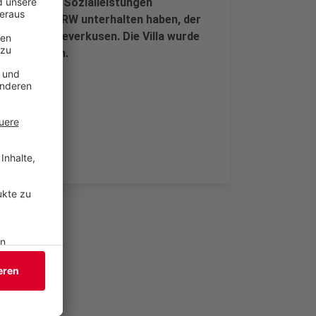
resst sowie Sozialleistungen
gen in ganz NRW unterhalten haben, der
ner Villa in Leverkusen. Die Villa wurde
estgenommen.