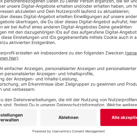
Clans sollen Geld gewaschen und Schutzgeld erp
erschlichen haben. Der Clan soll viele Verbindun
Hauptverdächtige, ein 46-jähriger Mann, lebt in ei
beschlagnahmt, der Mann und drei Verwandte f
Veröffentlicht:
Dienstag, 08.06.2021 17:36
Anzeige