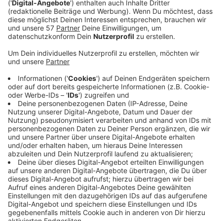
Letztes Jahr ist ClockClock selbst auf dem
internationalen Markt bekannt geworden und hat eine
beachtliche Fanbase aufgebaut. Jetzt hat er für 2022
ordentlich vorgelegt. Seine SIngle "Sorry" ist der
perfekte Auftakt für den Februar. Eine gewisse
Melancholie mit hypnotischen Akustik-Melodien. Auch
das Thema trifft es: "Sorry, dass ich dich getroffen
habe, du erinnerst mich an eine Person, die mich mal
sehr verletzt hat!" Manchmal passt es eben einfach
nicht.
Anzeige
Wir benötigen Ihre
Zustimmung, um den YouTube
Video-Service zu laden!