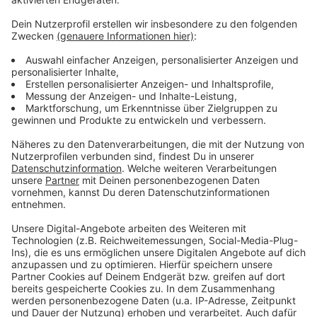
Wir verwenden einen Service eines
Drittanbieters, um Videoinhalte
einzubetten. Dieser Service kann
Daten zu Ihren Aktivitäten
sammeln. Bitte lesen Sie die
Details durch und stimmen Sie der
Nutzung des Service zu, um dieses
Video anzusehen.
Mehr Informationen
ClockClock – Sorry
Akzeptieren
Anzeige
powered by
Usercentrics Consent
Management Platform