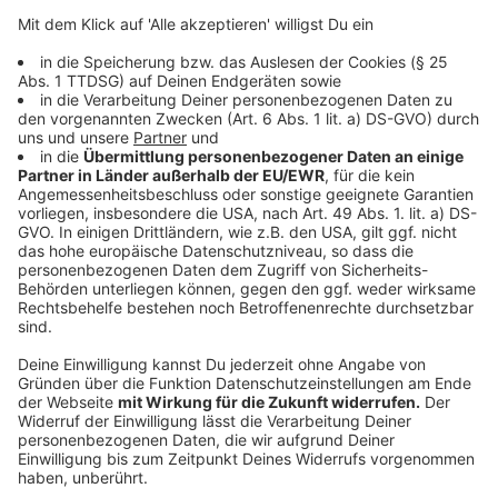
Studien zufolge sollten 60 Prozent der Bevölkerung
eines jeweiligen Landes eine solche App verwenden,
damit sie Erfolg hat. Die Bundesregierung sieht aber
schon positive Auswirkungen bei einer deutlich
geringeren Anzahl an Nutzern: "Jeder, der zusätzlich
mitmacht, ist eine Hilfe, um Kontaktketten
nachzuverfolgen", sagt die stellvertretende
Regierungssprecherin Ulrike Demmer.
Anzeige
Viele wollen aber offenbar die App nicht benutzen.
Gründe dafür seien vor allem Bedenken beim
Datenschutz und der Überwachung. Die App wird aber
mit Sicherheit nicht jedem Bürger vorgeschrieben: "
Da
es sich um eine
freiwillige App
handelt, die Menschen