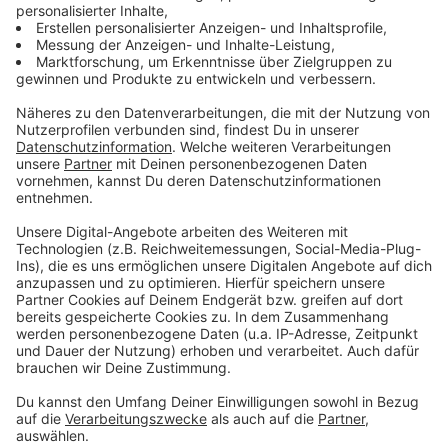
So soll der Akku unserer Smartphones nicht
beeinträchtigt werden
Anzeige
Dadurch, dass man sich auf Verwendung von
Bluetooth LE
geeinigt hat, sei ein schneller leerer
Akku eigentlich ausgeschlossen. LE steht für Low
Engergy (geringen Strombedarf). Die Entwickler
versprechen, dass das Nutzen der App längst nicht so
viel Strom verbraucht, wie das Streamen von Musik
auf einen Bluetooth-Lautsprecher. Trotzdem wird die
Praxis am Ende zeigen, wie es um die Akkus ausschaut.
Anzeige
So kann die App zu einem Erfolg werden
Anzeige