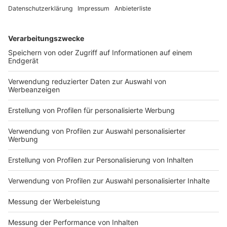
warnen kann und so dabei hilft, dass sich Bürgerinnen
und Bürger frühzeitig testen lassen, wird in
Grundrechte gerade nicht eingegriffen", sagt Demmer
dazu.
Anzeige
Fehlalarme nicht ausgeschlossen
Anzeige
Da die Bluetooth-Technik nicht für das Messen von
Abständen entwickelt wurde, wird es sicherlich auch
Fehlalarme geben. Es kann zum Beispiel sein, dass sich
Infizierte hinter einer Glaswand befunden haben und
einen Alarm auslösen, obwohl durch den "Kontakt"
keine Infektionsgefahr ausging. Daher verweisen