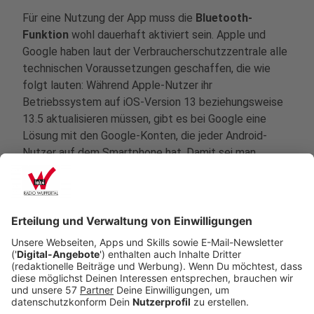
Für eine Nutzung der App muss die
Bluetooth-
Funktion
wohl dauerhaft aktiviert sein. Apple und
Google haben laut der Verbraucherschutzzentrale alle
technischen Voraussetzungen geschaffen, die wie
folgt lauten: Während Apple-Nutzer ihr
Betriebssystem auf iOS-Version 13 beziehungsweise
13.5 aktualisieren müssen, gibt es bei Google eine
Lösung mit den Google-Konten, die jeder Android-
Nutzer auf dem Smartphone hat. Damit sei man
unabhängig von Smartphone-Herstellern und erreiche
auch Nutzer, die keine Updates für ihr Betriebssystem
mehr erhalten. Eine genaue Beschreibung, wie ihr für
Android oder iOS (Apple) vorzugehen habt, findet ihr
über
diesen Link
.
Anzeige