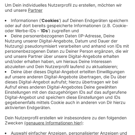
Missbrauch und heimliches Überwachen nicht
möglich
Anzeige
Die Bundesregierung will den Missbrauch der App
ausschließen. Infektionsmeldungen können nur nach
Bestätigung der Gesundheitsbehörden in der App
eingetragen werden. Das geschehe dann durch das
Scannen eines entsprechenden QR-Codes. Es ist quasi
ausgeschlossen, dass auch die
Bevölkerung heimlich
überwacht
wird. Der Quell-Code der App kann auf der
Plattform "GitHub" transparent eingesehen werden.
Bei etlichen Analysen des Codes wurden keine
Hintertüren oder andere Anomalien entdeckt.
Anzeige