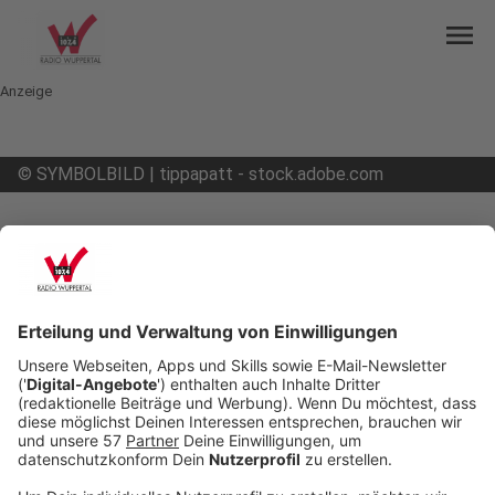
menu
Anzeige
©
SYMBOLBILD | tippapatt - stock.adobe.com
mail
open_in_new
Teilen:
Corona Home Office Bilanz
Durch die Corona-Krise sind viele Wuppertaler
Unternehmen digitaler geworden. Das ist das
Ergebnis einer IHK-Umfrage unter 200
Unternehmen. 57% sagen, dass sie wegen Corona
zum Beispiel mehr Home Office anbieten. Bei der
Barmenia etwa waren zu Spitzenzeiten fast 90%